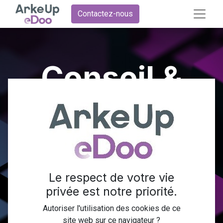
Contactez-nous
Conseil &
Expertise
Odoo
Le respect de votre vie
Un aperçu de nos domaines de connaissance et d'expertise
privée est notre priorité.
Odoo pour répondre à vos besoins.
Autoriser l'utilisation des cookies de ce
site web sur ce navigateur ?