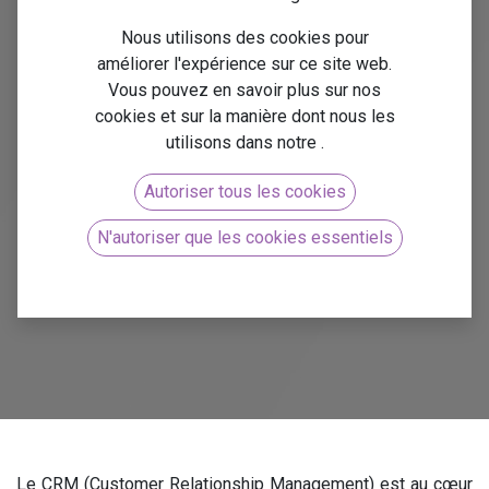
commerciale
Nous utilisons des cookies pour
améliorer l'expérience sur ce site web.
Vous pouvez en savoir plus sur nos
efficace
cookies et sur la manière dont nous les
utilisons dans notre
.
Le CRM (Customer Relationship Management) est au
Autoriser tous les cookies
cœur de la gestion commerciale moderne.
N'autoriser que les cookies essentiels
Contactez-nous
Le CRM (Customer Relationship Management) est au cœur