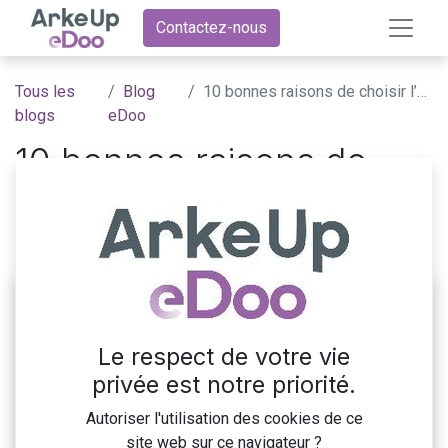
Contactez-nous
Tous les
Blog
10 bonnes raisons de choisir l’ERP Odoo
blogs
eDoo
10 bonnes raisons de
choisir l’ERP Odoo
2 juillet 2024
par
ArkeUp eDoo
Le respect de votre vie
privée est notre priorité.
Autoriser l'utilisation des cookies de ce
site web sur ce navigateur ?