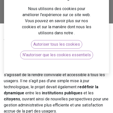
d'accessibilité et de proximité !
Nous utilisons des cookies pour
Contactez-nous
améliorer l'expérience sur ce site web.
Vous pouvez en savoir plus sur nos
cookies et sur la manière dont nous les
utilisons dans notre
.
À l'ère de la digitalisation administrative, l'efficacité,
Autoriser tous les cookies
l'accessibilité et la proximité deviennent des impératifs
incontournables. C'est dans ce contexte que notre client du
N'autoriser que les cookies essentiels
secteur public s'est tourné vers Arkeup, en quête de
solutions pour
moderniser sa plateforme
départementale
de dépôt de demandes d'aide. Il
s’agissait de la rendre conviviale et accessible à tous les
usagers. Il ne s’agit pas d’une simple mise à jour
technologique, le projet devait également
redéfinir la
dynamique
entre les
institutions publiques
et les
citoyens
, ouvrant ainsi de nouvelles perspectives pour une
gestion administrative plus efficiente et une satisfaction
accrue de la part des usagers.