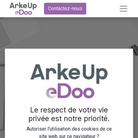
Contactez-nous
Odoo pour le
secteur
public
Le respect de votre vie
privée est notre priorité.
Découvrez comment nous avons modernisé une
Autoriser l'utilisation des cookies de ce
plateforme départementale pour plus d'efficacité,
site web sur ce navigateur ?