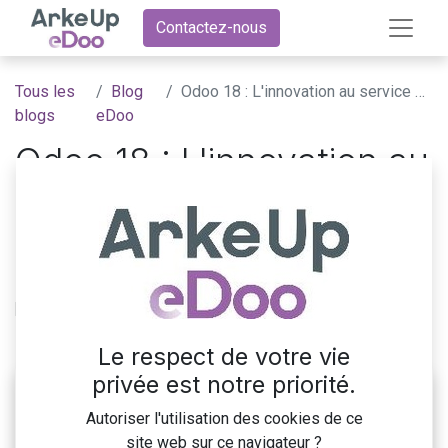
Contactez-nous
Tous les
Blog
Odoo 18 : L'innovation au service de votre entreprise
blogs
eDoo
Odoo 18 : L'innovation au
service de votre
entreprise
Découvrez les nouvelles fonctionnalités de la
prochaine version du logiciel Odoo
2 juillet 2024
par
ArkeUp eDoo
Le respect de votre vie
privée est notre priorité.
Autoriser l'utilisation des cookies de ce
site web sur ce navigateur ?