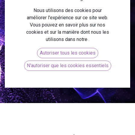
Odoo Projet
Nous utilisons des cookies pour
améliorer l'expérience sur ce site web.
Vous pouvez en savoir plus sur nos
cookies et sur la manière dont nous les
utilisons dans notre
.
Débloquez le plein potentiel de vos projets
grâce à Odoo Projet et propulsez votre réussite
Autoriser tous les cookies
vers de nouveaux sommets !
N'autoriser que les cookies essentiels