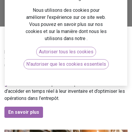
Nous utilisons des cookies pour
Contactez-nous
améliorer l'expérience sur ce site web.
Vous pouvez en savoir plus sur nos
cookies et sur la manière dont nous les
utilisons dans notre
.
La gestion optimisée des stocks est un élément clef de la
productivité des entreprises. De nombreux clients ont
Autoriser tous les cookies
choisi de faire appel à nos conseils pour mettre en place
N'autoriser que les cookies essentiels
une solution logistique performante.
Nous utilisons la
solution Odoo
, une
plateforme de
gestion tout-en-un
réputée. Elle permet à nos clients
d’accéder en temps réel à leur inventaire et d’optimiser les
opérations dans l’entrepôt.
En savoir plus