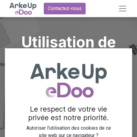
Contactez-nous
Utilisation de
Odoo stocks
dans un
écosystème
complet
Le respect de votre vie
privée est notre priorité.
Autoriser l'utilisation des cookies de ce
Odoo stocks pour optimiser vos entrepôts au
site web sur ce navigateur ?
quotidien !