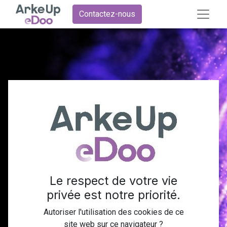
Contactez-nous
Hissez votre
entreprise au
sommet
en optant pour
Le respect de votre vie
privée est notre priorité.
Odoo E-
Autoriser l'utilisation des cookies de ce
site web sur ce navigateur ?