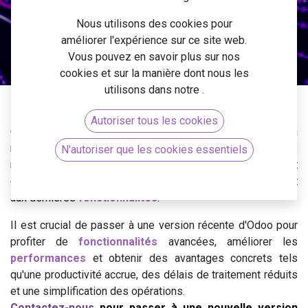
Nous utilisons des cookies pour
améliorer l'expérience sur ce site web.
Un projet ? Contactez-nous !
Vous pouvez en savoir plus sur nos
cookies et sur la manière dont nous les
utilisons dans notre
.
Autoriser tous les cookies
Odoo propose des
mises à jour régulières
et une version
majeure chaque année. La migration vers une version plus
N'autoriser que les cookies essentiels
récente permet d'améliorer la
productivité
et le confort
d'utilisation grâce aux améliorations de
performances
et
aux dernières
fonctionnalités
.
Il est crucial de passer à une version récente d'Odoo pour
profiter de
fonctionnalités
avancées
, améliorer les
performances
et obtenir des avantages concrets tels
qu'une productivité accrue, des délais de traitement réduits
et une simplification des opérations.
Contactez-nous
pour passer à une nouvelle version