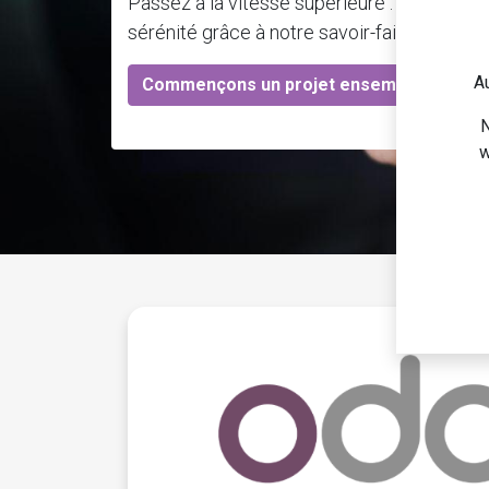
Passez à la vitesse supérieure : exploitez
sérénité grâce à notre savoir-faire et à nos
Au
Commençons un projet ensemble
N
w