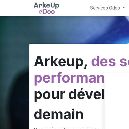
Services Odoo
Arkeup,
des s
performantes 
pour développ
demain