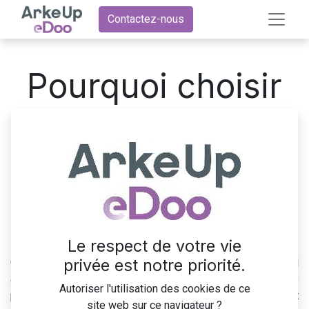
Contactez-nous
Pourquoi choisir
un partenaire
officiel Odoo ?
Le respect de votre vie
privée est notre priorité.
Odoo est une solution ERP puissante et flexible qui
accompagne les entreprises dans la gestion de leurs
Autoriser l'utilisation des cookies de ce
processus. Cependant, pour maximiser son potentiel, il est
site web sur ce navigateur ?