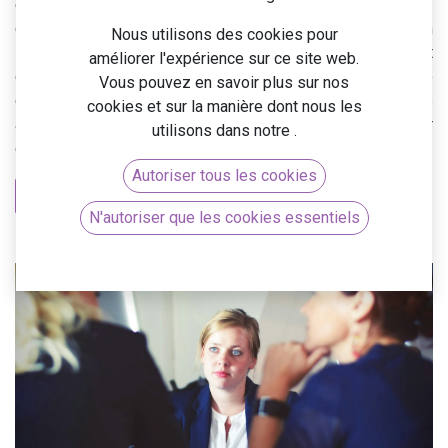
essentiel de travailler avec un
partenaire Odoo
certifié. Dans cet article, nous expliquons ce qu’est un
Nous utilisons des cookies pour
partenaire officiel Odoo
, comment devenir partenaire, et
améliorer l'expérience sur ce site web.
quels sont les différents types de partenariats Odoo
Vous pouvez en savoir plus sur nos
disponibles. Nous vous détaillerons également les
cookies et sur la manière dont nous les
avantages à collaborer avec un partenaire Odoo pour
utilisons dans notre
.
garantir la réussite de vos projets ERP.
Autoriser tous les cookies
Découvrir Odoo
N'autoriser que les cookies essentiels