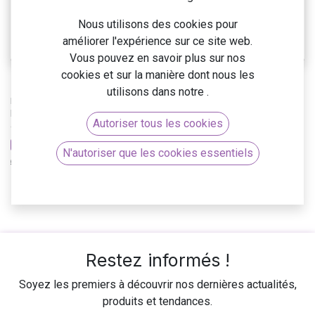
Nous utilisons des cookies pour
améliorer l'expérience sur ce site web.
Vous pouvez en savoir plus sur nos
cookies et sur la manière dont nous les
Le mot du président
utilisons dans notre
.
Il y a peu on m’a demandé ce que nous avions dans les « cartons » pour
le deuxième semestre 2018. Je réponds maintenant que compte tenu
Autoriser tous les cookies
d’une croissance intense début 2018, cette année est probablemen...
Actualités internes
N'autoriser que les cookies essentiels
5 juin 2018
0
8072
Restez informés !
Soyez les premiers à découvrir nos dernières actualités,
produits et tendances.