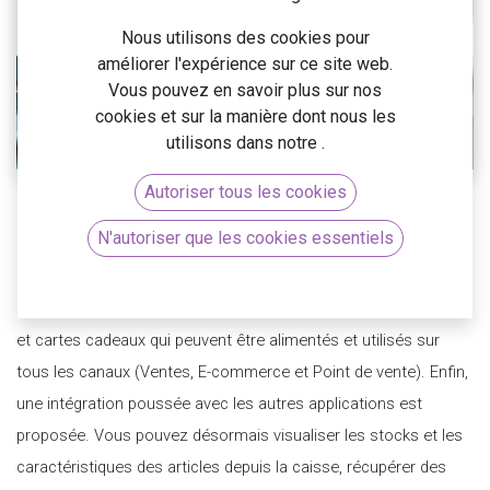
Nous utilisons des cookies pour
améliorer l'expérience sur ce site web.
Vous pouvez en savoir plus sur nos
cookies et sur la manière dont nous les
utilisons dans notre
.
Autoriser tous les cookies
Pour sa
version 15.0
, Odoo a musclé son module de caisse. Le
N'autoriser que les cookies essentiels
maître-mot est la connexion : connexion aux périphériques,
d’abord, avec la simplicité d’une connexion directe sans boîtier
posbox ; unification des programmes de fidélités, bons d’achat
et cartes cadeaux qui peuvent être alimentés et utilisés sur
tous les canaux (Ventes, E-commerce et Point de vente). Enfin,
une intégration poussée avec les autres applications est
proposée. Vous pouvez désormais visualiser les stocks et les
caractéristiques des articles depuis la caisse, récupérer des