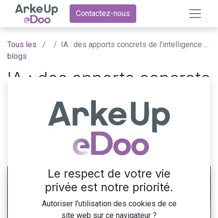
Contactez-nous
Tous les
IA : des apports concrets de l'intelligence artificielle à la vente sur le web
blogs
IA : des apports concrets
de l'intelligence
artificielle à la vente sur
le web
18 décembre 2018
par
ArkeUp eDoo
Le respect de votre vie
privée est notre priorité.
Autoriser l'utilisation des cookies de ce
site web sur ce navigateur ?