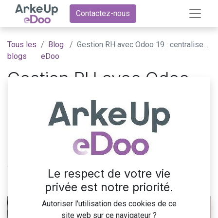
Contactez-nous
Tous les
Blog
Gestion RH avec Odoo 19 : centraliser et simplifier les processus RH
blogs
eDoo
Gestion RH avec Odoo
19 : centraliser et
simplifier les processus
RH
Du recrutement à la paie, centralisez et simplifiez la
gestion de vos collaborateurs.
Le respect de votre vie
privée est notre priorité.
16 mars 2026
par
ArkeUp eDoo
Autoriser l'utilisation des cookies de ce
site web sur ce navigateur ?