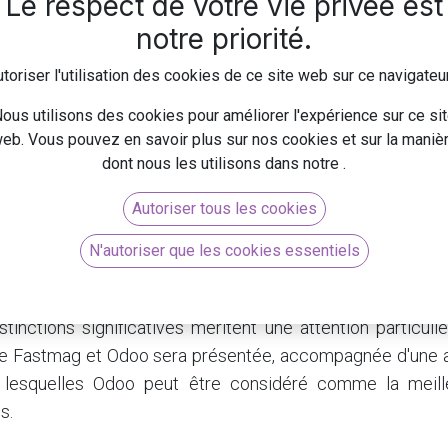
Le respect de votre vie privée est
notre priorité.
toriser l'utilisation des cookies de ce site web sur ce navigateu
ous utilisons des cookies pour améliorer l'expérience sur ce si
eb. Vous pouvez en savoir plus sur nos cookies et sur la maniè
dont nous les utilisons dans notre
.
Autoriser tous les cookies
N'autoriser que les cookies essentiels
Odoo représentent deux solutions ERP conçues pour
amé
ommerciales
. Bien que ces deux plateformes partagent de
istinctions significatives méritent une attention particuli
e Fastmag et Odoo sera présentée, accompagnée d'une 
r lesquelles Odoo peut être considéré comme la meill
s.