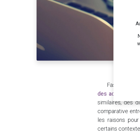
Au
N
w
​Fastmag et 
des activités c
similaires, des d
comparative entr
les raisons pou
certains contexte