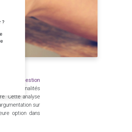
r ?
te
re
liorer la
gestion
s fonctionnalités
ère. Cette analyse
argumentation sur
eure option dans