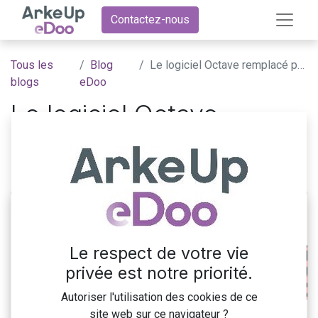
Contactez-nous
Tous les
Blog
Le logiciel Octave remplacé par Odoo
blogs
eDoo
Le logiciel Octave
remplacé par Odoo
20 janvier 2025
par
Safidy Rabemahasoa
Le respect de votre vie
privée est notre priorité.
Autoriser l'utilisation des cookies de ce
site web sur ce navigateur ?