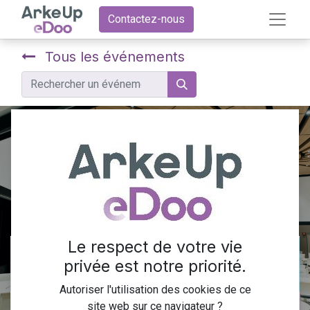
Contactez-nous
Tous les événements
Webinaire exclusif sur la
comptabilité Odoo
Le respect de votre vie
Les inscriptions sont
privée est notre priorité.
Inscriptions terminées
fermées
Autoriser l'utilisation des cookies de ce
site web sur ce navigateur ?