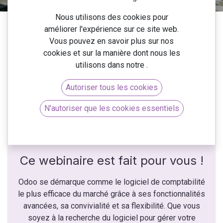
Révolutionnez votre
Nous utilisons des cookies pour
comptabilité avec
améliorer l'expérience sur ce site web.
Vous pouvez en savoir plus sur nos
Odoo !
cookies et sur la manière dont nous les
utilisons dans notre
.
Nous sommes ravis de vous inviter à notre webinaire
Autoriser tous les cookies
exclusif sur la comptabilité Odoo, en partenariat avec
N'autoriser que les cookies essentiels
le
cabinet d’expertise comptable
Le Pavillon des
Entreprises (
LPDE
), spécialisé dans le logiciel Odoo.
​Ce webinaire est fait pour vous !
Odoo se démarque comme le logiciel de comptabilité
le plus efficace du marché grâce à ses
fonctionnalités
avancées, sa convivialité et sa flexibilité. Que vous
soyez à la recherche du logiciel pour gérer votre