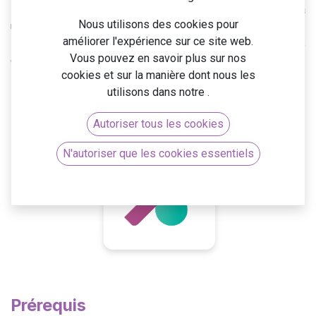
Pendant cette formation intensive, vous apprendrez à
Nous utilisons des cookies pour
utiliser Odoo pour gérer efficacement
les flux comptables
améliorer l'expérience sur ce site web.
essentiels
. Vous explorerez les fonctionnalités avancées
Vous pouvez en savoir plus sur nos
d'Odoo, telles que les
états comptables
, les
tableaux de
cookies et sur la manière dont nous les
bord
et la
gestion des budgets
.
utilisons dans notre
.
Autoriser tous les cookies
N'autoriser que les cookies essentiels
Prérequis