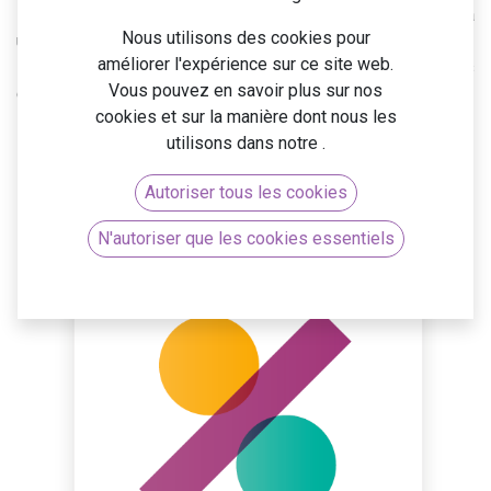
Pendant cette formation intensive, vous apprendrez à
Nous utilisons des cookies pour
utiliser Odoo pour gérer efficacement
les flux comptables
améliorer l'expérience sur ce site web.
essentiels
. Vous explorerez les fonctionnalités avancées
Vous pouvez en savoir plus sur nos
d'Odoo, telles que les
états comptables
, les
tableaux de
cookies et sur la manière dont nous les
bord
et la
gestion des budgets
.
utilisons dans notre
.
Autoriser tous les cookies
N'autoriser que les cookies essentiels