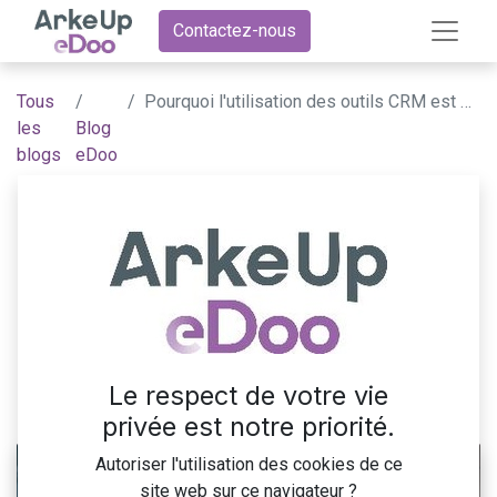
Contactez-nous
Tous
Pourquoi l'utilisation des outils CRM est essentielle pour une croissance efficace de votre entreprise ?
les
Blog
blogs
eDoo
Pourquoi l'utilisation des
outils CRM est
essentielle pour une
croissance efficace de
votre entreprise ?
Le respect de votre vie
25 avril 2024
par
ArkeUp eDoo
privée est notre priorité.
Autoriser l'utilisation des cookies de ce
site web sur ce navigateur ?