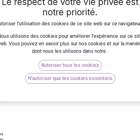
Le respect de votre vie privée est
De nombreux événements et des rencontres numériques
Le 
auront lieu sur le territoire francilien tout au long du mois de
notre priorité.
ess
juin 2018. Une mobilisation des multiples partenaires du
ent
territoire a permis la mis...
tra
toriser l'utilisation des cookies de ce site web sur ce navigateu
Cr
Creative Factory
Data Intelligence & Innovation
ous utilisons des cookies pour améliorer l'expérience sur ce si
7 s
Géo Intelligence
eb. Vous pouvez en savoir plus sur nos cookies et sur la maniè
13 juin 2018
0
3367
dont nous les utilisons dans notre
.
Autoriser tous les cookies
N'autoriser que les cookies essentiels
ns
st