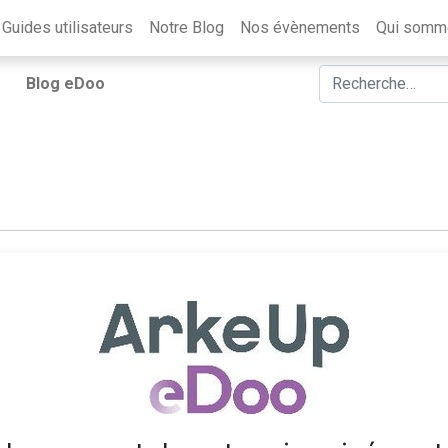
Guides utilisateurs
Notre Blog
Nos évènements
Qui somm
Blog eDoo
Le mois du numérique,... un
L'
événement à ne pas râter !
ré