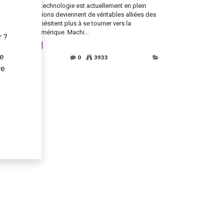
domaine de la technologie est actuellement en plein
or. Les innovations deviennent de véritables alliées des
reprises, qui n’hésitent plus à se tourner vers la
nsformation numérique. Machi...
r ?
eative Factory
te
ept. 2017
0
3933
re