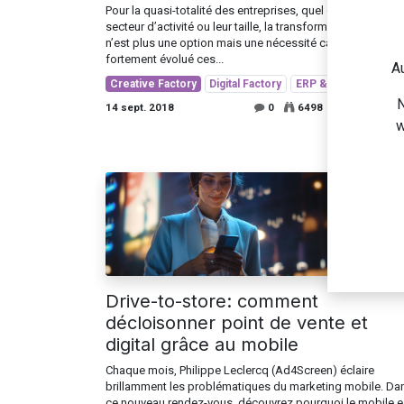
Pour la quasi-totalité des entreprises, quel que soit leur
secteur d’activité ou leur taille, la transformation digitale
n’est plus une option mais une nécessité car le contexte a
fortement évolué ces...
Au
Creative Factory
Digital Factory
ERP & Odoo
N
14 sept. 2018
0
6498
w
Drive-to-store: comment
décloisonner point de vente et
digital grâce au mobile
Chaque mois, Philippe Leclercq (Ad4Screen) éclaire
brillamment les problématiques du marketing mobile. Da
ce nouveau rendez-vous, découvrez pourquoi le mobile e