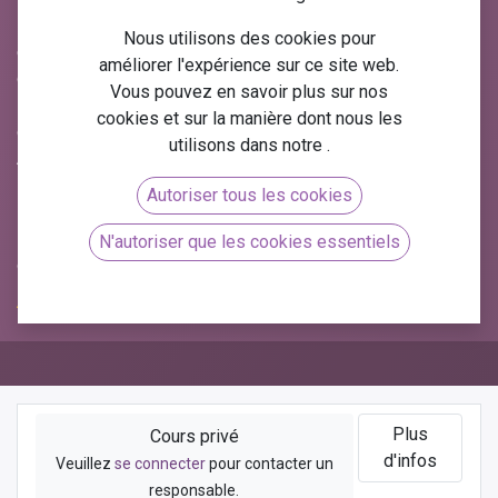
La gestion des stocks est un élément essentiel de toute
Nous utilisons des cookies pour
entreprise, permettant d'optimiser la chaîne logistique et de
améliorer l'expérience sur ce site web.
garantir une disponibilité sans faille des produits. Avec
Vous pouvez en savoir plus sur nos
Odoo gestion des stocks
, vous disposez d'une solution
cookies et sur la manière dont nous les
complète pour gérer efficacement votre inventaire. Chez
utilisons dans notre
.
Arkeup, nous vous proposons une
formation gratuite en
ligne sur la gestion des stocks Odoo
, incluant des
Autoriser tous les cookies
ressources au format PDF
, vous permettant d'acquérir
les compétences nécessaires pour optimiser vos
N'autoriser que les cookies essentiels
opérations logistiques.
Plus
Cours privé
d'infos
Veuillez
se connecter
pour contacter un
responsable.