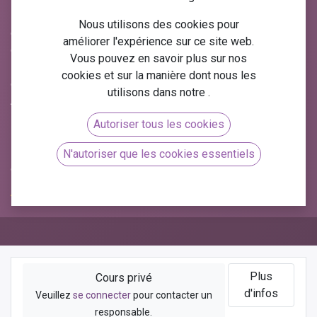
La gestion des stocks est un élément essentiel de toute
Nous utilisons des cookies pour
entreprise, permettant d'optimiser la chaîne logistique et de
améliorer l'expérience sur ce site web.
garantir une disponibilité sans faille des produits. Avec
Vous pouvez en savoir plus sur nos
Odoo gestion des stocks
, vous disposez d'une solution
cookies et sur la manière dont nous les
complète pour gérer efficacement votre inventaire. Chez
utilisons dans notre
.
Arkeup, nous vous proposons une
formation gratuite en
ligne sur la gestion des stocks Odoo
, incluant des
Autoriser tous les cookies
ressources au format PDF
, vous permettant d'acquérir
les compétences nécessaires pour optimiser vos
N'autoriser que les cookies essentiels
opérations logistiques.
Plus
Cours privé
d'infos
Veuillez
se connecter
pour contacter un
responsable.