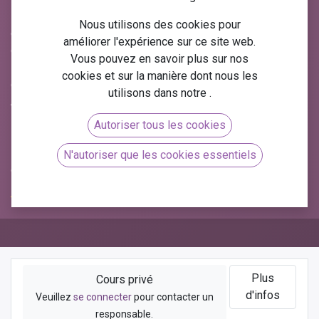
La gestion des stocks est un élément essentiel de toute
Nous utilisons des cookies pour
entreprise, permettant d'optimiser la chaîne logistique et de
améliorer l'expérience sur ce site web.
garantir une disponibilité sans faille des produits. Avec
Vous pouvez en savoir plus sur nos
Odoo gestion des stocks
, vous disposez d'une solution
cookies et sur la manière dont nous les
complète pour gérer efficacement votre inventaire. Chez
utilisons dans notre
.
Arkeup, nous vous proposons une
formation gratuite en
ligne sur la gestion des stocks Odoo
, incluant des
Autoriser tous les cookies
ressources au format PDF
, vous permettant d'acquérir
les compétences nécessaires pour optimiser vos
N'autoriser que les cookies essentiels
opérations logistiques.
Plus
Cours privé
d'infos
Veuillez
se connecter
pour contacter un
responsable.