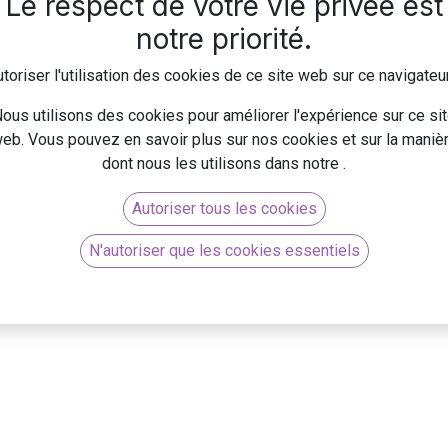
Le respect de votre vie privée est
notre priorité.
voir puis cliquer sur Extourner :
toriser l'utilisation des cookies de ce site web sur ce navigateu
ous utilisons des cookies pour améliorer l'expérience sur ce si
eb. Vous pouvez en savoir plus sur nos cookies et sur la maniè
ou montant suivant le motif) de l'avoir puis confirmer pour comptab
Comparatifs
ERP
dont nous les utilisons dans notre
.
Odoo vs. Hubspot​
Qu'est-ce qu'un ERP
Autoriser tous les cookies
Odoo vs. Sellsy
Mettre en place l'ERP Odoo
N'autoriser que les cookies essentiels
tion des avoirs fournisseurs sur Odoo offre une solution intégré
Odoo vs. SAP
Explorer les ERP
 à des fonctionnalités dédiées, Odoo facilite le suivi et la gesti
Odoo vs. Shopify
Editeur et intégrateurs ERP Odoo
ières.
Odoo vs. Salesforce
Choisir un ERP open source
Odoo vs. Zoho
Partenaire Odoo
O​​doo vs. Neo-ti
Odoo vs. CMS eCommerce