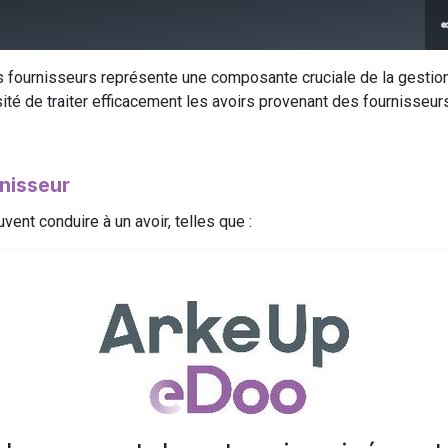
Guides utilisateurs
Notre Blog
Nos évènements
Qui somm
s fournisseurs représente une composante cruciale de la gestio
té de traiter efficacement les avoirs provenant des fournisseurs 
rnisseur
vent conduire à un avoir, telles que :
facture
handises au fournisseur, ou un refus des services
 reçues sont endommagées
 fournisseur, cliquer sur le bouton “Ajouter une note de crédit” :