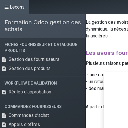
Leçons
Services Odoo
Formation Odoo gestion des
La gestion des avoir
achats
dynamique, la nécessi
financières.
FICHES FOURNISSEUR ET CATALOGUE
PRODUITS
Les avoirs fou
Gestion des fournisseurs
Plusieurs raisons peu
Gestion des produits
- une erreur dans la 
- un retour des marc
WORKFLOW DE VALIDATION
- des marchandises
Règles d'approbation
A partir de la facture
COMMANDES FOURNISSEURS
Commandes d’achat
Appels d'offres