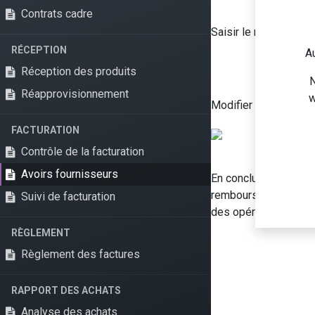
Contrats cadre
Saisir le motif de l'a
RÉCEPTION
Au
Réception des produits
N
Réapprovisionnement
w
Modifier la quantité (
Services
Applications
FACTURATION
Conseil & Expertise Odoo
Gestion commerciale
Contrôle de la facturation
Projet Odoo
CRM
Avoirs fournisseurs
En conclusion, la ges
Migrations Odoo
Gestion des Stocks
remboursements. Grâce
Suivi de facturation
Support et Maintenance
Fabrication
des opérations financ
Développement Odoo
Comptabilité​
RÈGLEMENT
Règlement des factures
Formations Odoo
Facturation
Hébergement Odoo
Ressources humaines
RAPPORT DES ACHATS
Automatisation Marketing
Analyse des achats