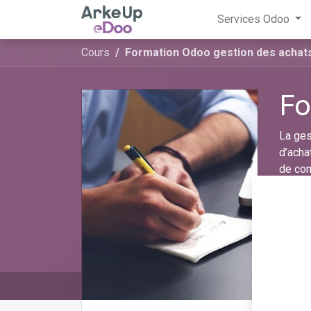
Services Odoo
Cours
Formation Odoo gestion des achat
Fo
La ges
d’acha
de com
forma
modul
permet
C