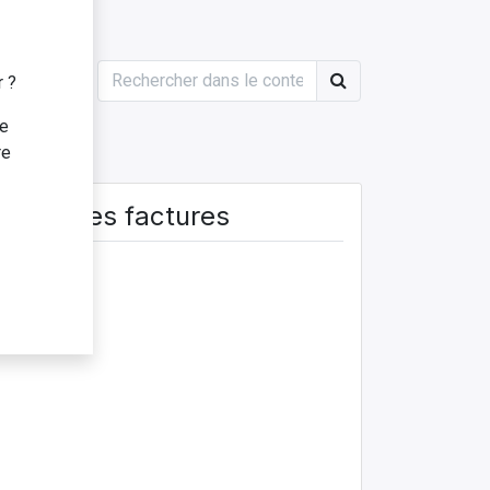
r ?
te
re
ment des factures