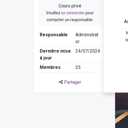
Cours privé
Artic
Veuillez
se connecter
pour
contacter un responsable.
Clas
Au
N
Responsable
Administrat
w
or
Élémen
Dernière mise
24/07/2024
à jour
Membres
25
Partager