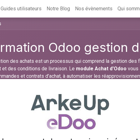
Guides utilisateurs
Notre Blog
Nos évènements
Qui somm
s
rmation Odoo gestion d
tion des achats est un processus qui comprend la gestion des fo
t et des conditions de livraison. Le
module Achat d'Odoo
vous 
mandes et contrats d’achat, à automatiser les réapprovisionn
tion Odoo gratuite sur la gestion des achats
qui
vous permett
e Achat d'Odoo
. De plus, vous aurez accès à des supports de
tant de consulter les informations importantes à tout moment.
ours
Avis (1)