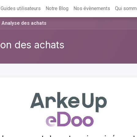
Guides utilisateurs
Notre Blog
Nos évènements
Qui somm
Analyse des achats
on des achats
Suivant
Plein écran
Parta
 un responsable.
a fonctionnalité d'analyse des achats, qui permet d'obtenir une
fectuées sur une période donnée.