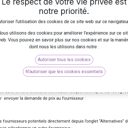
Le respect de votre vie privée est
 Odoo pour créer des contrats d'achat, comparer les prix des
Voyons également comment mettre à jour les prix dans les commandes
notre priorité.
toriser l'utilisation des cookies de ce site web sur ce navigateu
ous utilisons des cookies pour améliorer l'expérience sur ce si
els d'offres dans le module Achats ➤ Configuration ➤ Paramètres 
eb. Vous pouvez en savoir plus sur nos cookies et sur la maniè
dont nous les utilisons dans notre
.
Autoriser tous les cookies
 et cliquer sur Créer :Contrat d’achat de type “Appel d’offres”
N'autoriser que les cookies essentiels
 fournisseur. Ajouter les produits que vous souhaitez commander et 
és dans la fiche article, ils sont automatiquement repris sur les ligne
r envoyer la demande de prix au fournisseur :
s fournisseurs potentiels directement depuis l’onglet “Alternatives” d