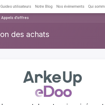
Guides utilisateurs
Notre Blog
Nos évènements
Qui somm
Appels d'offres
on des achats
Suivant
Plein écran
Parta
 un responsable.
 les appels d'offres et les commandes ouvertes, est un élément clé 
une entreprise.