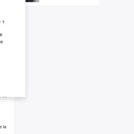
 et
r ?
te
:
re
en
s de
e la