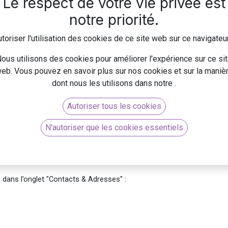
Le respect de votre vie privée est
notre priorité.
toriser l'utilisation des cookies de ce site web sur ce navigateu
 les informations relatives aux fournisseurs, telles que leurs
ous utilisons des cookies pour améliorer l'expérience sur ce si
afficher, modifier ou créer un fournisseur, aller dans le module Ach
eb. Vous pouvez en savoir plus sur nos cookies et sur la maniè
dont nous les utilisons dans notre
.
Autoriser tous les cookies
nnées à mettre à jour. Cliquer sur le bouton ”CRÉER” pour créer un
t un particulier ou une société puis compléter le nom, l'adresse, le c
N'autoriser que les cookies essentiels
ts dans l’onglet "Contacts & Adresses" :