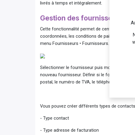
livrés à temps et intégralement.
Gestion des fournisseurs
Au
Cette fonctionnalité permet de centraliser toutes
N
coordonnées, les conditions de paiement .. Pour 
w
menu Fournisseurs ‣ Fournisseurs.
Sélectionner le fournisseur puis modifier les do
nouveau fournisseur. Définir si le fournisseur es
postal, le numéro de TVA, le téléphone …
Vous pouvez créer différents types de contac
​​- Type contact
​- Type adresse de facturation