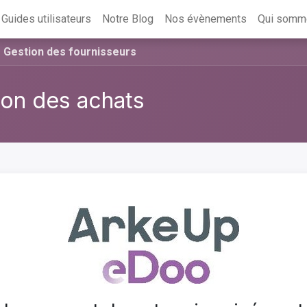
Guides utilisateurs
Notre Blog
Nos évènements
Qui somm
Gestion des fournisseurs
on des achats
Suivant
Plein écran
Parta
 un responsable.
ité essentielle pour toute entreprise qui souhaite gérer efficacement
ises, le succès dépend de la capacité d'acquérir, de conserver et de
ur répondre aux attentes des clients en matière de produits de qualit