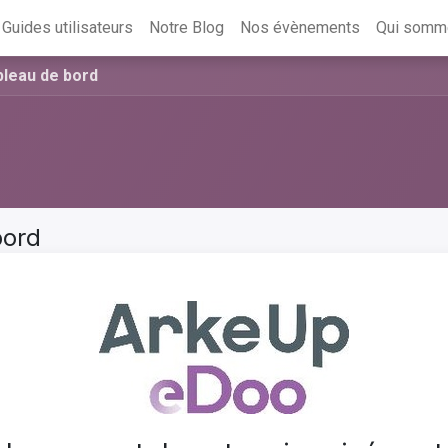
Guides utilisateurs
Notre Blog
Nos évènements
Qui somm
bleau de bord
bord
Suivant
Plein écran
Parta
 un responsable.
semble des activités de chaque utilisateur: un commercial, un
Il permet de prendre des décisions et de suivre les performances en