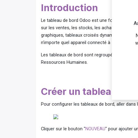
Introduction
Le tableau de bord Odoo est une fonctionnalité 
Au
sur les ventes, les stocks, les achats, les proje
graphiques, tableaux croisés dynamiques, diagram
N
n'importe quel appareil connecté à Internet et offr
w
Les tableaux de bord sont regroupés par catégor
Ressources Humaines.
Créer un tableau de 
Pour configurer les tableaux de bord, aller dan
​ ​ ​ ​
Cliquer sur le bouton "
NOUVEAU
" pour ajouter u