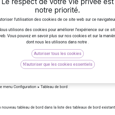
Le respect de votre vie privée est
notre priorité.
personnalisable suivant son besoin. Il fournit des données en temps 
toriser l'utilisation des cookies de ce site web sur ce navigateu
ts, les factures ou tout autre aspect de l'entreprise, sous forme de
mes et autres représentations visuelles. Il est accessible à partir 
ous utilisons des cookies pour améliorer l'expérience sur ce si
e une interface utilisateur intuitive et conviviale.
eb. Vous pouvez en savoir plus sur nos cookies et sur la maniè
dont nous les utilisons dans notre
.
ie : Ventes, CRM, Finances, Logistiques, Projets, Marketing, Site W
Autoriser tous les cookies
N'autoriser que les cookies essentiels
bord
s le menu Configuration
Tableau de bord :
➤
n nouveau tableau de bord dans la liste des tableaux de bord existant