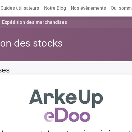
Guides utilisateurs
Notre Blog
Nos évènements
Qui somm
Expédition des marchandises
on des stocks
ses
Suivant
Plein écran
Parta
 un responsable.
cruciale de la chaîne logistique, et Odoo propose une flexibilit
ois méthodes distinctes au sein de son module de stock. Ces
apes, permettent aux entreprises de personnaliser leur approch
e de produits, la taille de l'entrepôt, et le volume des commande