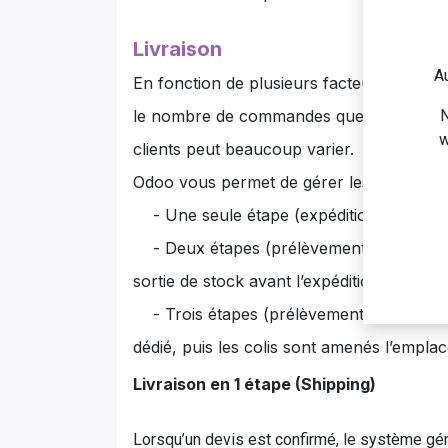
Livraison
Au
En fonction de plusieurs facteurs tels que
N
le nombre de commandes que vous enregis
w
clients peut beaucoup varier.
Odoo vous permet de gérer les expédition
- Une seule étape (expédition): l’expédit
- Deux étapes (prélèvement + expéditio
sortie de stock avant l’expédition
- Trois étapes (prélèvement + emballage 
dédié, puis les colis sont amenés l’emp
Livraison en 1 étape (Shipping)
Lorsqu’un devis est confirmé, le système génè