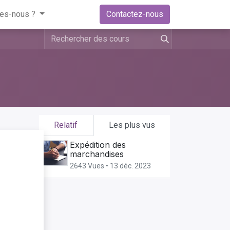
es-nous ?
Contactez-nous
Relatif
Les plus vus
Expédition des
ger
marchandises
2643 Vues •
13 déc. 2023
é
e en
s.