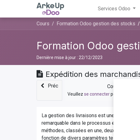
Services Odoo
Cours
Formation Odoo gestion des stocks
Formation Odoo gesti
Dernière mise à jour :
22/12/2023
Expédition des marchandi
Préc
Cours privé
Veuillez
se connecter
pour contacter
La gestion des livraisons est une composante 
remarquable dans le processus en offrant tr
méthodes, classées en une, deux, ou trois ét
fonction de divers paramètres tels que le typ