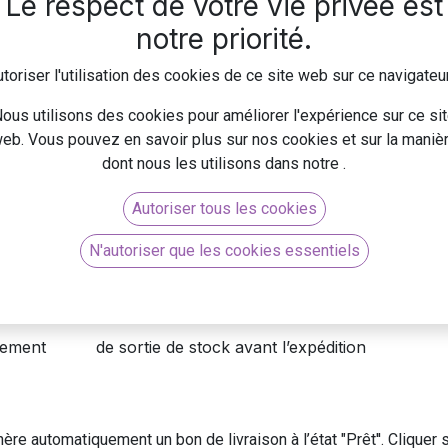
Le respect de votre vie privée est
notre priorité.
toriser l'utilisation des cookies de ce site web sur ce navigateu
 le type d’articles que vous vendez, la taille de votre entrep
ous utilisons des cookies pour améliorer l'expérience sur ce si
trez chaque jour… La façon dont vous gérez les livraiso
eb. Vous pouvez en savoir plus sur nos cookies et sur la maniè
dont nous les utilisons dans notre
.
s depuis votre entrepôt de 3 manières différentes :
Autoriser tous les cookies
ion est directe du stock
n): les marchandises sont amenées dans l’emplacement d
N'autoriser que les cookies essentiels
+ expédition): le colisage est réalisé à un emplacement
lacement de sortie de stock avant l’expédition
re automatiquement un bon de livraison à l’état "Prêt''. Cliquer 