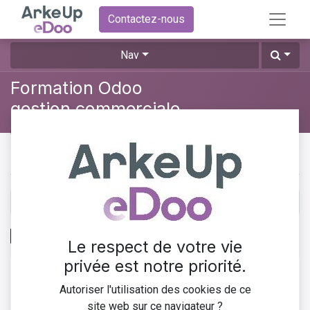
Contactez-nous
Nav
Formation Odoo
gestion commerciale
0
%
Contenu du cours
Analyse des ventes
Le respect de votre vie
privée est notre priorité.
Dans Odoo, l'analyse des ventes s'articule autour d'une
Autoriser l'utilisation des cookies de ce
personnalisation avancée, offrant une variété de
site web sur ce navigateur ?