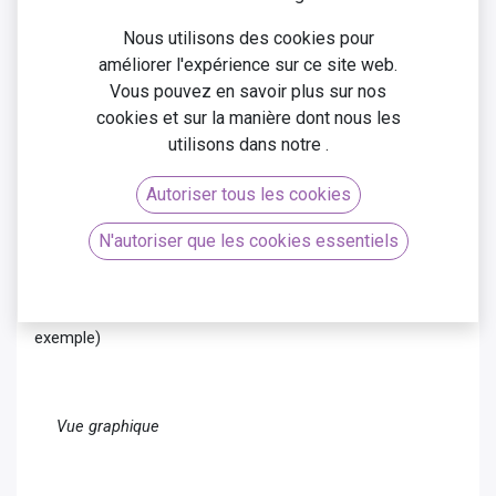
paramètres pour répondre aux besoins spécifiques. Cette
souplesse permet aux utilisateurs de façonner leur
Nous utilisons des cookies pour
expérience d'analyse de ventes de manière adaptative,
améliorer l'expérience sur ce site web.
transformant la gestion des ventes en une expérience
Vous pouvez en savoir plus sur nos
intuitive et sur mesure.
cookies et sur la manière dont nous les
utilisons dans notre
.
Analyses des ventes​
Autoriser tous les cookies
Dans le menu “Analyse“, une vue graphique est affichée par
N'autoriser que les cookies essentiels
Odoo vous propose
défaut sur le tableau de bord.
différents indicateurs. Vous pouvez utiliser les “filtres“ ou
bien faire des regroupements (Regrouper par Client par
exemple)
Vue graphique