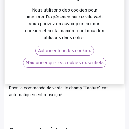
facturer dès que la vente est confirmée. Si la politique de
facturation définie dans la fiche article est sur les
Nous utilisons des cookies pour
quantités livrées, alors vous pouvez facturer dès que la
améliorer l'expérience sur ce site web.
livraison est validée. Dans la commande de vente, cliquer
Vous pouvez en savoir plus sur nos
sur “Créer une facture”: une facture brouillon est générée :
cookies et sur la manière dont nous les
utilisons dans notre
.
Autoriser tous les cookies
N'autoriser que les cookies essentiels
Dans la commande de vente, le champ “Facturé” est
automatiquement renseigné :