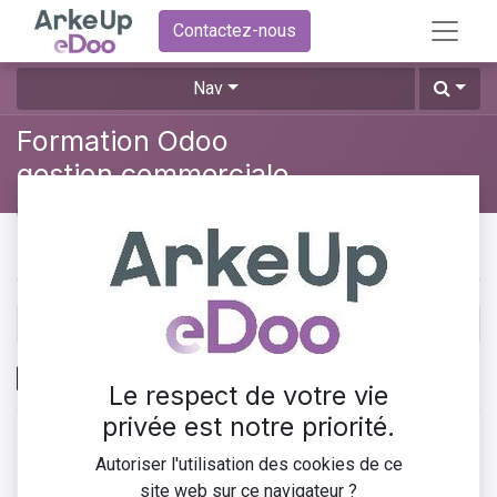
Contactez-nous
Nav
Formation Odoo
gestion commerciale
0
%
Contenu du cours
Commande à facturer
Le respect de votre vie
privée est notre priorité.
​Si la politique de facturation définie dans la fiche article est
Autoriser l'utilisation des cookies de ce
sur les quantités commandées, alors vous pouvez
site web sur ce navigateur ?