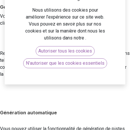
Génération manuelle
CRM
Nous utilisons des cookies pour
Vous pouvez créer une piste manuellement. Pour ce faire,
améliorer l'expérience sur ce site web.
Gestion des Stocks
cliquez sur "Nouveau".
Vous pouvez en savoir plus sur nos
Fabrication
cookies et sur la manière dont nous les
Comptabilité​
utilisons dans notre
.
Facturation
Autoriser tous les cookies
Remplissez la fiche de la piste en renseignant des informations
Ressources humaines
telles que le nom, la société, l'adresse, le vendeur, l'équipe
N'autoriser que les cookies essentiels
Automatisation Marketing
commerciale, etc. Vous avez également la possibilité d'ajouter
la probabilité d'obtenir ce prospect.
E-Commerce
Projets
Comparatifs
Odoo vs. Hubspot​
Génération automatique
Odoo vs. Sellsy
Odoo vs. SAP
Vous pouvez utiliser la fonctionnalité de génération de pistes