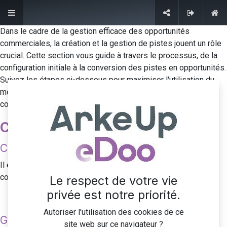
Contactez-nous
Dans le cadre de la gestion efficace des opportunités
commerciales, la création et la gestion de pistes jouent un rôle
crucial. Cette section vous guide à travers le processus, de la
Services
configuration initiale à la conversion des pistes en opportunités.
Conseil & Expertise Odoo
Suivez les étapes ci-dessous pour maximiser l'utilisation du
module CRM d'Odoo dans la création, la gestion et la
Projet Odoo
conversion des pistes.
Migrations Odoo
Création de pistes
Support et Maintenance
Développement Odoo
Configuration
Formations Odoo
Il est nécessaire de commencer par cocher "Pistes" dans la
configuration.
Hébergement Odoo
Le respect de votre vie
privée est notre priorité.
Applications
Autoriser l'utilisation des cookies de ce
Génération de pistes
site web sur ce navigateur ?
Gestion commerciale