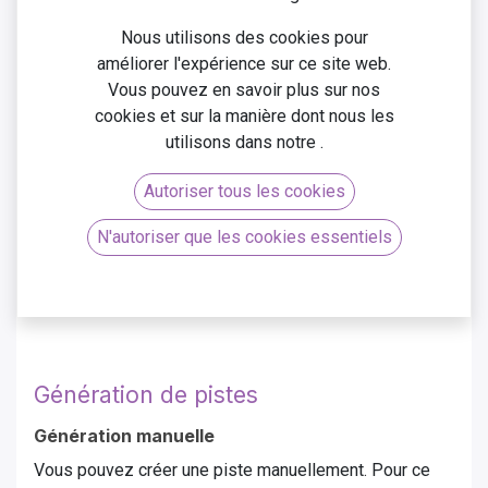
un rôle crucial. Cette section vous guide à travers le
Nous utilisons des cookies pour
processus, de la configuration initiale à la conversion
améliorer l'expérience sur ce site web.
des pistes en opportunités. Suivez les étapes ci-
Vous pouvez en savoir plus sur nos
dessous pour maximiser l'utilisation du module CRM
cookies et sur la manière dont nous les
d'Odoo dans la création, la gestion et la conversion des
utilisons dans notre
.
pistes.
Création de pistes
Autoriser tous les cookies
Configuration
N'autoriser que les cookies essentiels
Il est nécessaire de commencer par cocher "Pistes"
dans la configuration.
Génération de pistes
Génération manuelle
Vous pouvez créer une piste manuellement. Pour ce