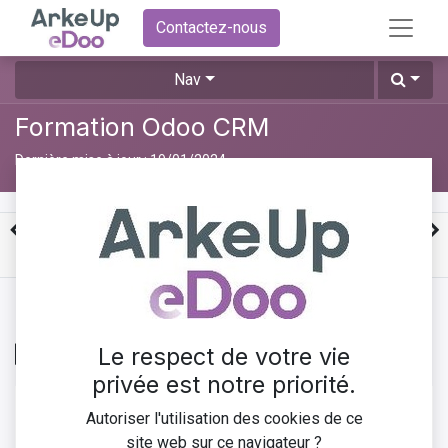
Contactez-nous
Nav
Formation Odoo CRM
Dernière mise à jour :
19/01/2024
Cours privé
Veuillez
se connecter
pour contacter un responsable.
Le respect de votre vie
Création des pistes
privée est notre priorité.
Dans le cadre de la gestion efficace des opportunités
Autoriser l'utilisation des cookies de ce
commerciales, la création et la gestion de pistes jouent
site web sur ce navigateur ?