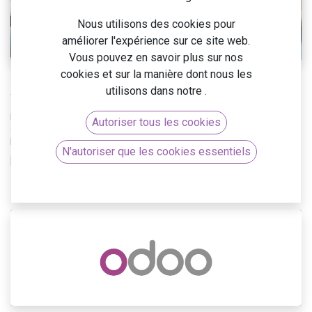
Nous utilisons des cookies pour
améliorer l'expérience sur ce site web.
Vous pouvez en savoir plus sur nos
cookies et sur la manière dont nous les
La gestion de projets Odoo : optimisez
utilisons dans notre
.
votre planification et votre gestion d’équipe
La gestion de projets Odoo Optimisez votre planification et votre
Autoriser tous les cookies
gestion d’équipe Parmi toutes les applications, la gestion de projets fait
l’objet d’une attention particulière dans la version 15.0 d...
N'autoriser que les cookies essentiels
ERP & Odoo
Odoo
30 nov. 2021
0
5894